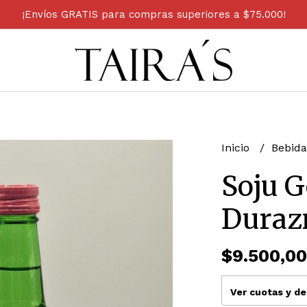
¡Envíos GRATIS para compras superiores a $75.000!
Inicio
Bebid
Soju 
Duraz
$9.500,00
Ver cuotas y d