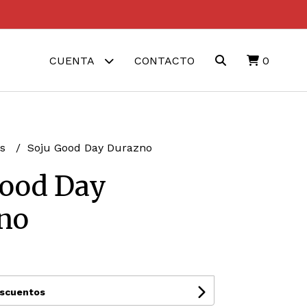
CUENTA
CONTACTO
0
as
Soju Good Day Durazno
Good Day
no
escuentos